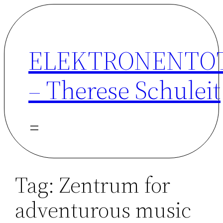
Skip
to
content
ELEKTRONENTO
– Therese Schuleit
Tag:
Zentrum for
adventurous music