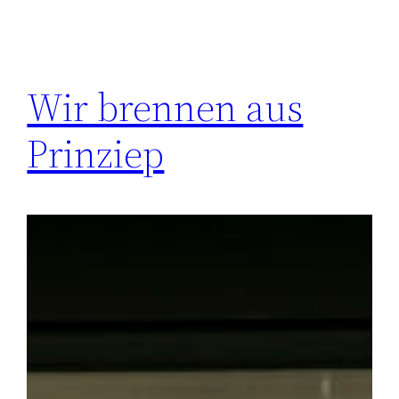
Wir brennen aus
Prinziep